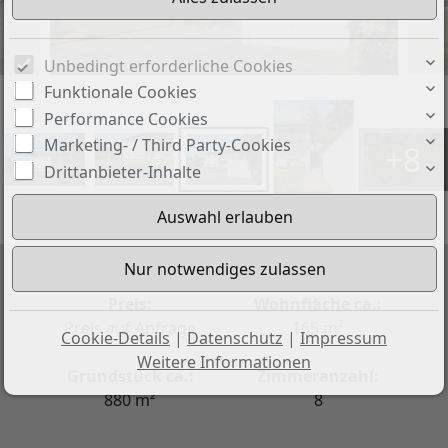
Unbedingt erforderliche Cookies
Funktionale Cookies
Performance Cookies
Marketing- / Third Party-Cookies
+8
Drittanbieter-Inhalte
Preis:
Wohnfläche ca.:
Preis auf Anfrage
165 m²
Cookie-Details
|
Datenschutz
|
Impressum
Weitere Informationen
Grundstück ca.:
Zimmeranzahl:
880 m²
8