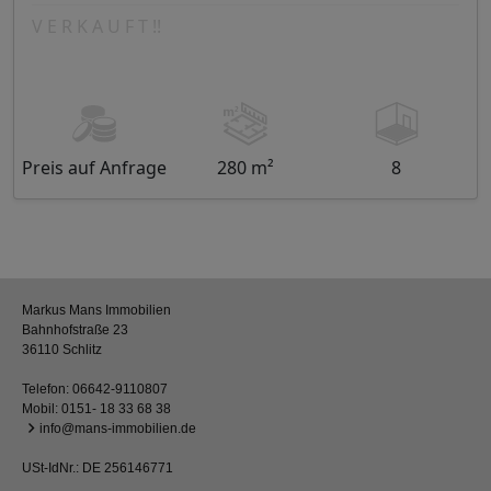
V E R K A U F T !!
Preis auf Anfrage
280 m²
8
Markus Mans Immobilien
Bahnhofstraße 23
36110 Schlitz
Telefon:
06642-9110807
Mobil:
0151- 18 33 68 38
info@mans-immobilien.de
USt-IdNr.: DE 256146771