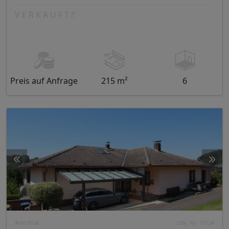
V E R K A U F T !!
Preis auf Anfrage
215 m²
6
Antrifttal
Obj. Nr. 10724