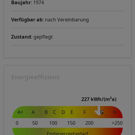
Baujahr
: 1974
Verfügbar ab
: nach Vereinbarung
Zustand
: gepflegt
Energieeffizienz
227
kWh/(m²a)
A+
A
B
C
D
E
F
G
H
0
50
100
150
200
>250
Endenergiebedarf