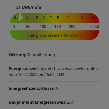
21
kWh/(m²a)
A+
A
B
C
D
E
F
G
H
0
50
100
150
200
>250
Energieverbrauchs-Kennwert
Heizung
: Zentralheizung
Energieausweistyp
: Verbrauchsausweis - gültig
vom 16.02.2022 bis 15.02.2032
Energieeffizienz-Klasse
: A+
Baujahr laut Energieausweis
: 2011