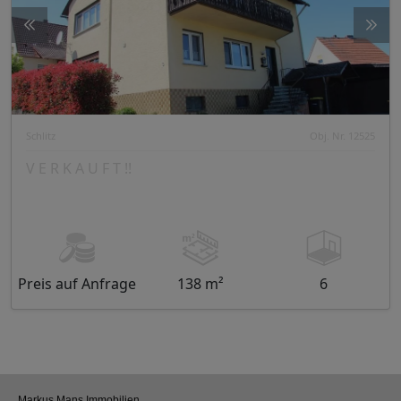
Schlitz
Obj. Nr. 12525
V E R K A U F T !!
Preis auf Anfrage
138 m²
6
Markus Mans Immobilien