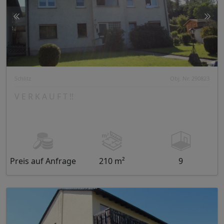
Schlitz
Obj. Nr. 290823
V E R K A U F T !!
Preis auf Anfrage
210 m²
9