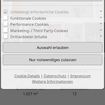
Unbedingt erforderliche Cookies
Funktionale Cookies
Performance Cookies
Marketing- / Third Party-Cookies
+41
Drittanbieter-Inhalte
Preis:
Wohnfläche ca.:
Cookie-Details
|
Datenschutz
|
Impressum
Preis auf Anfrage
340 m²
Weitere Informationen
Grundstück ca.:
Zimmeranzahl:
1.027 m²
12