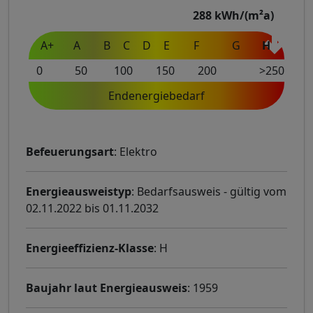
288
kWh/(m²a)
A+
A
B
C
D
E
F
G
H
0
50
100
150
200
>250
Endenergiebedarf
Befeuerungsart
: Elektro
Energieausweistyp
: Bedarfsausweis - gültig vom
02.11.2022 bis 01.11.2032
Energieeffizienz-Klasse
: H
Baujahr laut Energieausweis
: 1959