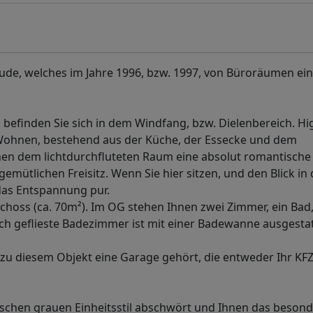
ude, welches im Jahre 1996, bzw. 1997, von Büroräumen ei
befinden Sie sich in dem Windfang, bzw. Dielenbereich. Hi
s Wohnen, bestehend aus der Küche, der Essecke und dem
hen dem lichtdurchfluteten Raum eine absolut romantische
gemütlichen Freisitz. Wenn Sie hier sitzen, und den Blick in
das Entspannung pur.
hoss (ca. 70m²). Im OG stehen Ihnen zwei Zimmer, ein Bad,
h geflieste Badezimmer ist mit einer Badewanne ausgestat
ss zu diesem Objekt eine Garage gehört, die entweder Ihr KF
chen grauen Einheitsstil abschwört und Ihnen das beson