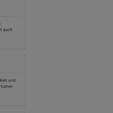
%
at auch
keit und
rrtümer