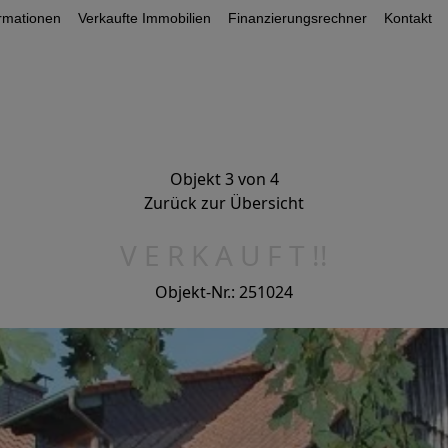
ormationen
Verkaufte Immobilien
Finanzierungsrechner
Kontakt
Objekt 3 von 4
Zurück zur Übersicht
V E R K A U F T !!
Objekt-Nr.: 251024