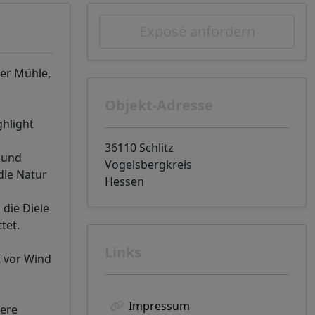
Exposé anfordern
ner Mühle,
Objekt-Adresse
ghlight
36110 Schlitz
 und
Vogelsbergkreis
 die Natur
Hessen
 die Diele
tet.
Links
Z vor Wind
Impressum
dere