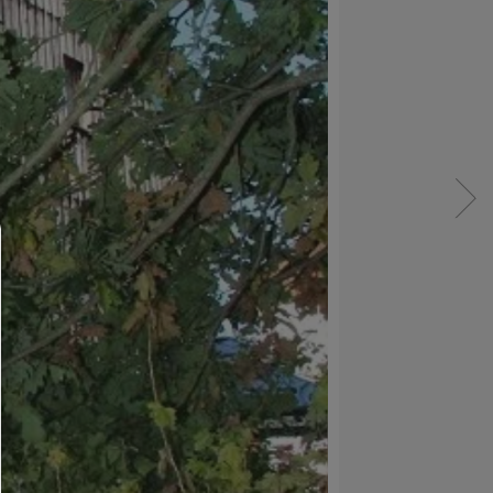
Consent Manager
HILFE
Um fortfahren zu können,müssen Sie eine Cook
Auswahl treffen. Nachfolgend erhalten Sie ein
Erläuterung der verschiedenen Optionen und ih
Bedeutung.
Alles zulassen: