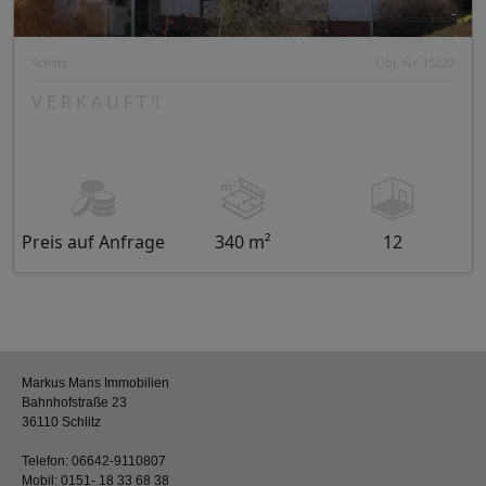
Schlitz
Obj. Nr. 15222
V E R K A U F T !!
Preis auf Anfrage
340 m²
12
Markus Mans Immobilien
Bahnhofstraße 23
36110 Schlitz
Telefon:
06642-9110807
Mobil:
0151- 18 33 68 38