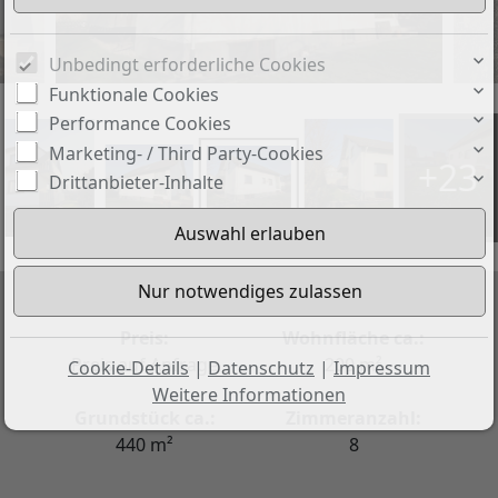
Unbedingt erforderliche Cookies
Funktionale Cookies
Performance Cookies
Marketing- / Third Party-Cookies
+23
Drittanbieter-Inhalte
Preis:
Wohnfläche ca.:
Preis auf Anfrage
200 m²
Cookie-Details
|
Datenschutz
|
Impressum
Weitere Informationen
Grundstück ca.:
Zimmeranzahl:
440 m²
8