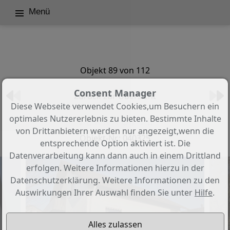
Menü
Objekt 89 von 112
Consent Manager
Zurück zur Übersicht
Diese Webseite verwendet Cookies,um Besuchern ein
optimales Nutzererlebnis zu bieten. Bestimmte Inhalte
V E R K A U F T !!
von Drittanbietern werden nur angezeigt,wenn die
Objekt-Nr.: 040325
entsprechende Option aktiviert ist. Die
Datenverarbeitung kann dann auch in einem Drittland
erfolgen. Weitere Informationen hierzu in der
Datenschutzerklärung. Weitere Informationen zu den
Auswirkungen Ihrer Auswahl finden Sie unter
Hilfe
.