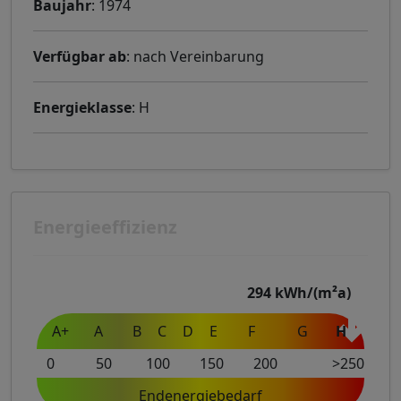
Baujahr
: 1974
Verfügbar ab
: nach Vereinbarung
Energieklasse
: H
Energieeffizienz
294
kWh/(m²a)
A+
A
B
C
D
E
F
G
H
0
50
100
150
200
>250
Endenergiebedarf