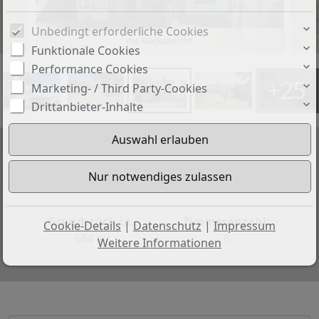
Unbedingt erforderliche Cookies
die Rückansicht
Funktionale Cookies
Performance Cookies
+25
Marketing- / Third Party-Cookies
Drittanbieter-Inhalte
Preis:
Wohnfläche ca.:
150.000 €
170 m²
Grundstück ca.:
Zimmeranzahl:
Cookie-Details
|
Datenschutz
|
Impressum
664 m²
6
Weitere Informationen