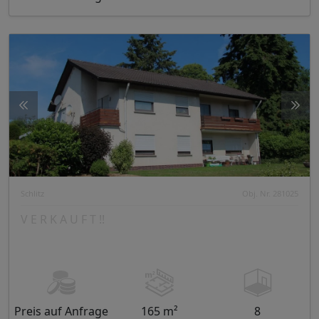
Schlitz
Obj. Nr. 281025
V E R K A U F T !!
Preis auf Anfrage
165 m²
8