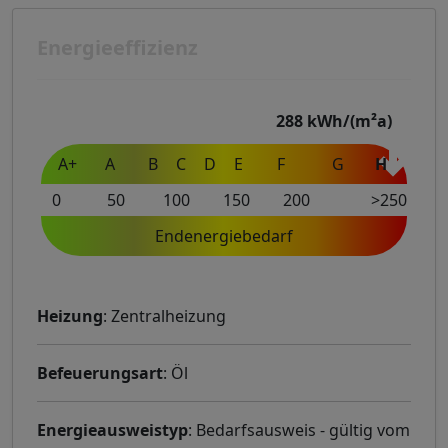
Energieeffizienz
288
kWh/(m²a)
A+
A
B
C
D
E
F
G
H
0
50
100
150
200
>250
Endenergiebedarf
Heizung
: Zentralheizung
Befeuerungsart
: Öl
Energieausweistyp
: Bedarfsausweis - gültig vom