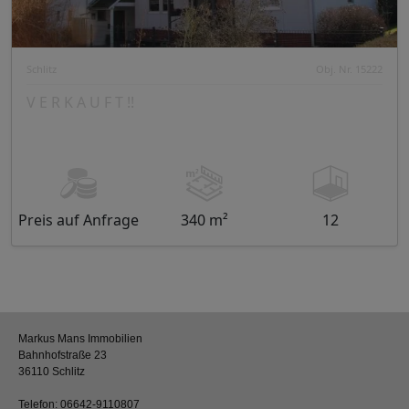
Schlitz
Obj. Nr. 15222
V E R K A U F T !!
Preis auf Anfrage
340 m²
12
Markus Mans Immobilien
Bahnhofstraße 23
36110 Schlitz
Telefon:
06642-9110807