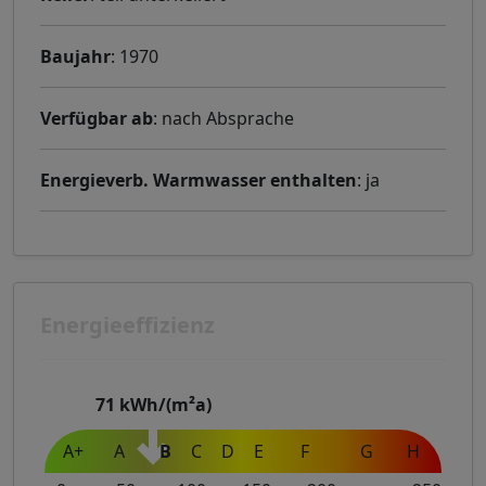
Baujahr
: 1970
Verfügbar ab
: nach Absprache
Energieverb. Warmwasser enthalten
: ja
Energieeffizienz
71
kWh/(m²a)
A+
A
B
C
D
E
F
G
H