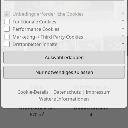
Unbedingt erforderliche Cookies
die Rückansicht
Funktionale Cookies
Performance Cookies
Marketing- / Third Party-Cookies
+29
Drittanbieter-Inhalte
Preis:
Wohnfläche ca.:
Cookie-Details
|
Datenschutz
|
Impressum
Preis auf Anfrage
150 m²
Weitere Informationen
Grundstück ca.:
Zimmeranzahl:
670 m²
4