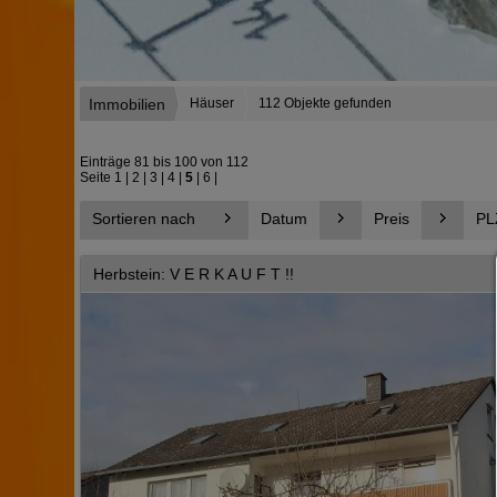
Immobilien
Häuser
112 Objekte gefunden
Einträge 81 bis 100 von 112
Seite
1
|
2
|
3
|
4
|
5
|
6
|
Sortieren nach
Datum
Preis
PL
Herbstein: V E R K A U F T !!