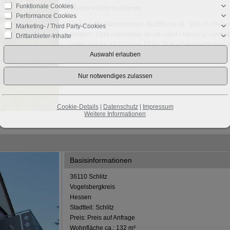
Funktionale Cookies
Weitere Informationen
Performance Cookies
Haustyp: Einfamilienhaus • Nutzfläche ca.: 100 m² • Keller
Marketing- / Third Party-Cookies
Baujahr: 1969 • Verfügbar ab: ab sofort • Heizung: Zentr
Drittanbieter-Inhalte
gültig vom 18.03.2018 bis 17.03.2028 • Energieeffizienz-
Energieausweis: 1969 • Energieklasse: E
Cookie-Details
|
Datenschutz
|
Impressum
Weitere Informationen
Basisinformationen
36110 Schlitz
Vogelsbergkreis
Hessen
Stadtteil: Schlitz
Preis: Preis auf Anfrage
Wohnfläche ca.: 132 m²