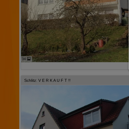
34
Schlitz: V E R K A U F T !!