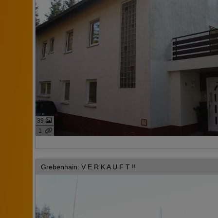
39
1
Grebenhain: V E R K A U F T !!