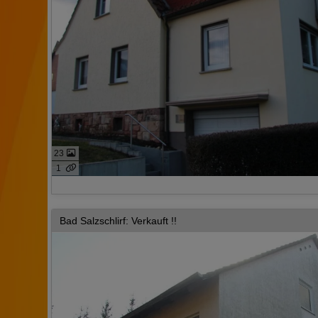
23
1
Bad Salzschlirf: Verkauft !!