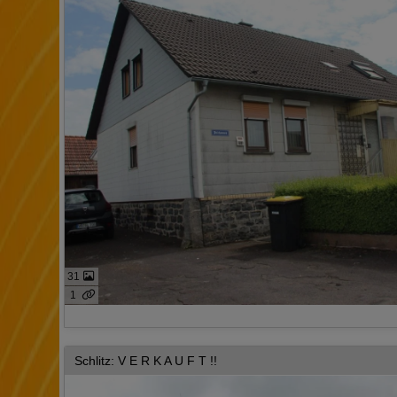
31
1
Schlitz: V E R K A U F T !!