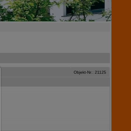
Consent Manager
Objekt-Nr.: 21125
HILFE
Um fortfahren zu können,müssen Sie eine Cookie-Auswahl treffen. Nac
erhalten Sie eine Erläuterung der verschiedenen Optionen und ihrer B
Alles zulassen:
Jedes Cookie wie z.B. Tracking- und Analytische-Cookies sowie Drittan
Inhalte.
Auswahl erlauben:
Es werden nur Drittanbieter-Inhalte oder die Cookie-Arten zugelassen d
den Checkboxen angehakt haben.