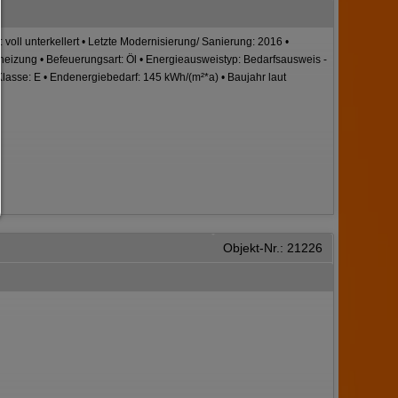
Nur notwendiges zulassen:
Es werden nur die technisch notwendigen Cookies zugelassen und 
: voll unterkellert • Letzte Modernisierung/ Sanierung: 2016 •
Drittanbieter-Inhalte.
alheizung • Befeuerungsart: Öl • Energieausweistyp: Bedarfsausweis -
Sie können Ihre Cookie-Einstellung jederzeit hier ändern:
Klasse: E • Endenergiebedarf: 145 kWh/(m²*a) • Baujahr laut
Cookie-Details
|
Datenschutz
|
Impressum
zurück
Objekt-Nr.: 21226