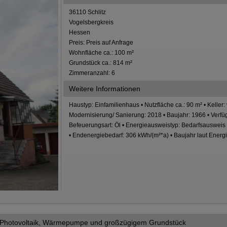
36110 Schlitz
Vogelsbergkreis
Hessen
Preis: Preis auf Anfrage
Wohnfläche ca.: 100 m²
Grundstück ca.: 814 m²
Zimmeranzahl: 6
Weitere Informationen
Haustyp: Einfamilienhaus • Nutzfläche ca.: 90 m² • Keller:
Modernisierung/ Sanierung: 2018 • Baujahr: 1966 • Verfügb
Befeuerungsart: Öl • Energieausweistyp: Bedarfsausweis -
• Endenergiebedarf: 306 kWh/(m²*a) • Baujahr laut Ener
t Photovoltaik, Wärmepumpe und großzügigem Grundstück