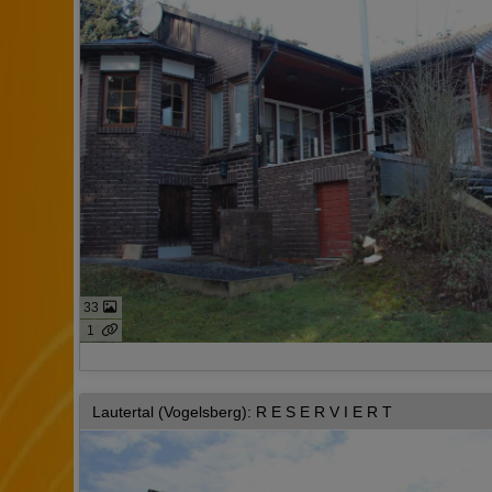
33
1
Lautertal (Vogelsberg): R E S E R V I E R T